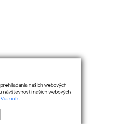
ciálne siete:
cebook
utube
 prehliadania našich webových
stagram
zu návštevnosti našich webových
nkedIn
.
Viac info