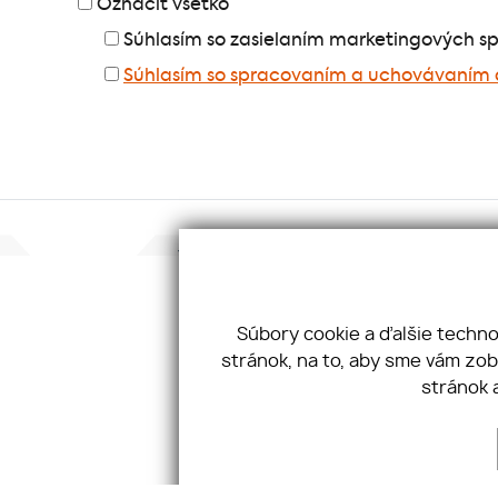
Označiť všetko
Súhlasím so zasielaním marketingových s
Súhlasím so spracovaním a uchovávaním 
Konta
JKV GR
Taller
Súbory cookie a ďalšie techn
811 02
stránok, na to, aby sme vám zo
Tel:
+4
stránok 
Email: