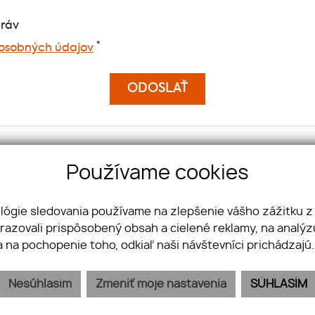
práv
*
osobných údajov
kt na nás:
So
Používame cookies
OUP s. r. o.
Fa
ova 4
Yo
ológie sledovania používame na zlepšenie vášho zážitku z
 Bratislava - mestská časť Staré Mesto
In
brazovali prispôsobený obsah a cielené reklamy, na analý
Li
21 950 356 356
a na pochopenie toho, odkiaľ naši návštevníci prichádzajú
info@jkvreal.sk
Nesúhlasím
Zmeniť moje nastavenia
SÚHLASÍM