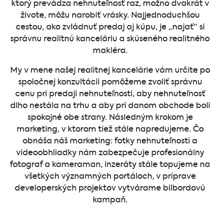
ktorý prevádza nehnuteľnosť raz, možno dvakrát v
živote, môžu narobiť vrásky. Najjednoduchšou
cestou, ako zvládnuť predaj aj kúpu, je „najať“ si
správnu realitnú kanceláriu a skúseného realitného
makléra.
My v mene našej realitnej kancelárie vám určite po
spoločnej konzultácii pomôžeme zvoliť správnu
cenu pri predaji nehnuteľnosti, aby nehnuteľnosť
dlho nestála na trhu a aby pri danom obchode boli
spokojné obe strany. Následným krokom je
marketing, v ktorom tiež stále napredujeme. Čo
obnáša náš marketing: fotky nehnuteľnosti a
videoobhliadky nám zabezpečuje profesionálny
fotograf a kameraman, inzeráty stále topujeme na
všetkých významných portáloch, v príprave
developerských projektov vytvárame bilbordovú
kampaň.