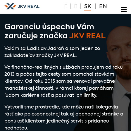
|
|
SK
|
EN
Garanciu úspechu Vám
zaručuje značka
JKV REAL
Volám sa Ladislav Jadroň a som jeden zo
zakladateľov značky JKV REAL.
Vo finančno-realitných službách pracujem od roku
2013 a počas tejto cesty som pomohol stovkám
klientov. Od roku 2015 som sa venoval prevažne
manažérskej činnosti, v rámci ktorej pomáham
ľudom kariérne rásť a posúvať ich limity.
Vytvorili sme prostredie, kde môžu naši kolegovia
rásť ako po osobnostnej tak aj obchodnej stránke a
ponúkať klientom jedinečný servis s pridanou
hodnotou.