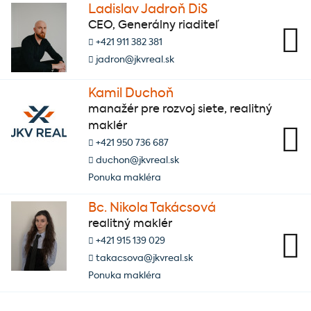
Ladislav Jadroň DiS
CEO, Generálny riaditeľ
+421 911 382 381
jadron@jkvreal.sk
Kamil Duchoň
manažér pre rozvoj siete, realitný
maklér
+421 950 736 687
duchon@jkvreal.sk
Ponuka makléra
Bc. Nikola Takácsová
realitný maklér
+421 915 139 029
takacsova@jkvreal.sk
Ponuka makléra