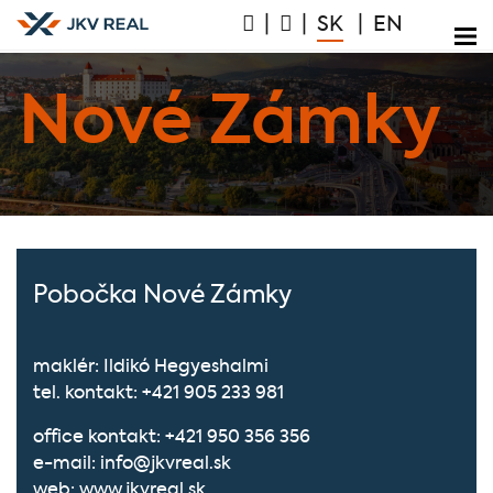
|
|
SK
|
EN
Nové Zámky
Pobočka Nové Zámky
maklér: Ildikó Hegyeshalmi
tel. kontakt:
+421 905 233 981
office kontakt:
+421 950 356 356
e-mail:
info@jkvreal.sk
web:
www.jkvreal.sk