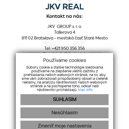
Kontakt na nás:
JKV GROUP s. r. o.
Tallerova 4
811 02 Bratislava - mestská časť Staré Mesto
Tel:
+421 950 356 356
Email:
info@jkvreal.sk
Používame cookies
Sociálne siete:
Súbory cookie a ďalšie technológie sledovania
používame na zlepšenie vášho zážitku z
prehliadania našich webových stránok, na to, aby
Facebook
sme vám zobrazovali prispôsobený obsah a cielené
reklamy, na analýzu návštevnosti našich webových
Youtube
stránok a na pochopenie toho, odkiaľ naši
Instagram
návštevníci prichádzajú.
Viac info
LinkedIn
SÚHLASÍM
Nesúhlasím
O SPOLOČNOSTI
NEHNUTEĽNOSTÍ
SLUŽBY
PREDAJ
KÚPA
KARIÉRA
BLOG
KONTAKT
GDPR
COOKIES
Zmeniť moje nastavenia