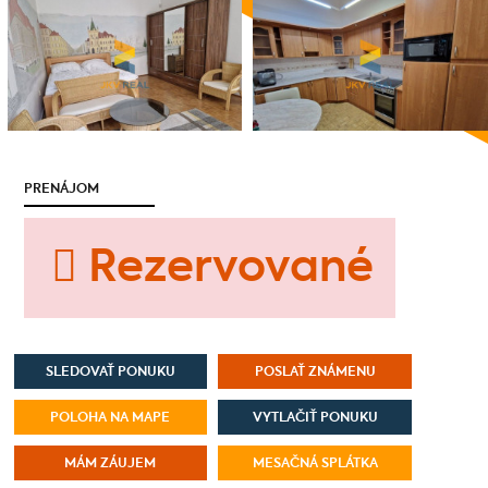
PRENÁJOM
Rezervované
SLEDOVAŤ PONUKU
POSLAŤ ZNÁMENU
POLOHA NA MAPE
VYTLAČIŤ PONUKU
MÁM ZÁUJEM
MESAČNÁ SPLÁTKA