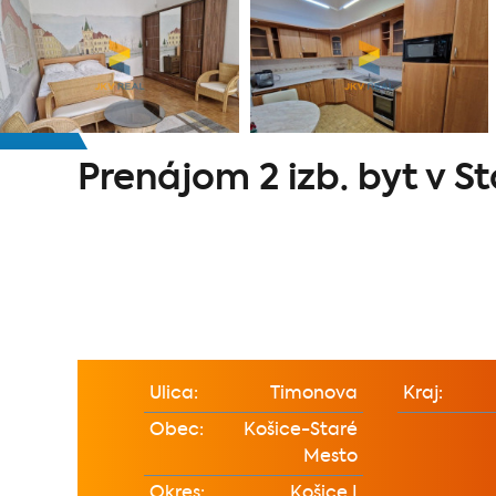
Prenájom 2 izb. byt v S
Ulica:
Timonova
Kraj:
Obec:
Košice-Staré
Mesto
Okres:
Košice I