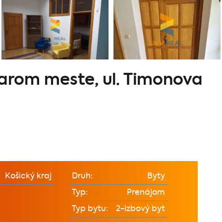
tarom meste, ul. Timonova
Košický kraj
Druh:
Byty
Typ:
Prenájom
Typ bytu:
2-izbový byt