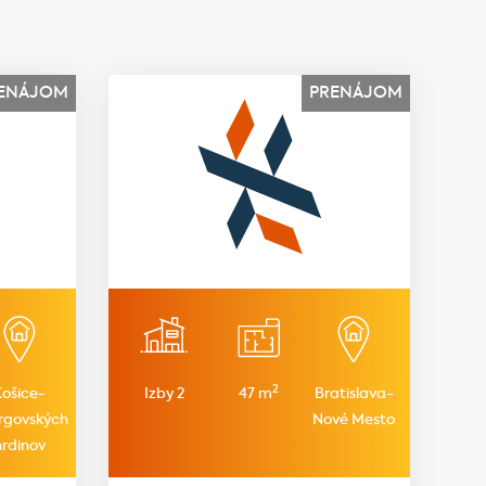
ENÁJOM
PRENÁJOM
2
Košice-
Izby 2
47 m
Bratislava-
rgovských
Nové Mesto
hrdinov