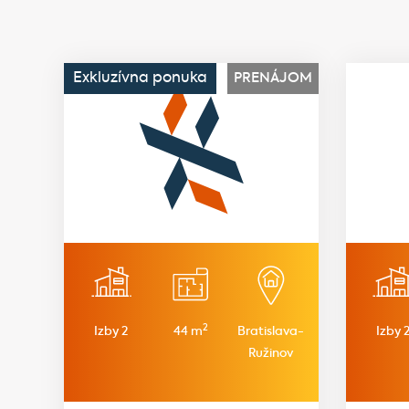
Exkluzívna ponuka
PRENÁJOM
2
Izby 2
44 m
Bratislava-
Izby 
Ružinov