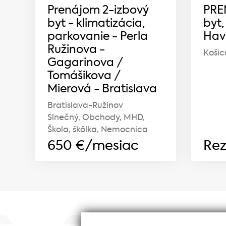
Prenájom 2-izbový
PRE
byt - klimatizácia,
byt,
parkovanie - Perla
Havi
Ružinova -
Košic
Gagarinova /
Tomášikova /
Mierová - Bratislava
Bratislava-Ružinov
Slnečný, Obchody, MHD,
Škola, škôlka, Nemocnica
650
€/mesiac
Rez