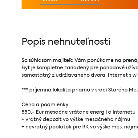
Popis nehnuteľnosti
So súhlasom majiteľa Vám ponúkame na prenájo
Byt je kompletne zariadený pre pohodové užíva
samostatný z udržiavaného dvora. Internet s wifi
*** príjemná lokalita priamo v srdci Starého M
Cena a podmienky:
560,- Eur mesačne vrátane energií a internetu
+ vratný depozit vo výške mesačného nájmu
+ nevratný poplatok pre RK vo výške mes. nájm