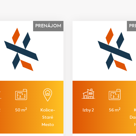
PRENÁJOM
PR
2
2
2
50 m
Košice-
Izby 2
56 m
Staré
Da
Mesto