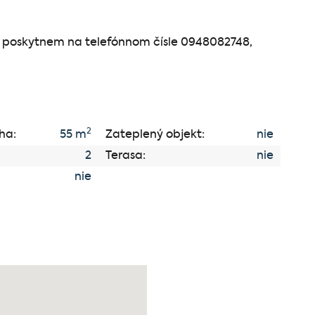
a poskytnem na telefónnom čísle 0948082748,
2
ha:
55 m
Zateplený objekt:
nie
2
Terasa:
nie
nie