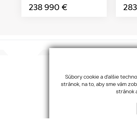
238 990
€
28
Konta
JKV GR
Taller
Súbory cookie a ďalšie techn
811 02
stránok, na to, aby sme vám zo
Tel:
+4
stránok 
Email:
O SPOLOČNOSTI
NEHNUTEĽNOSTÍ
SLUŽBY
COOKIES