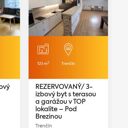
2
123 m
Trenčín
bový
REZERVOVANÝ/ 3-
izbový byt s terasou
a garážou v TOP
lokalite – Pod
Brezinou
Trenčín