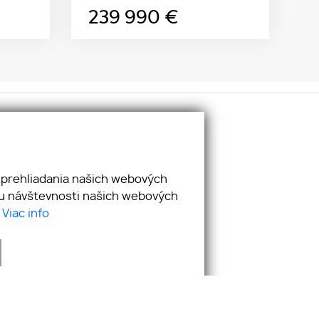
239 990
€
ciálne siete:
cebook
utube
 prehliadania našich webových
stagram
zu návštevnosti našich webových
nkedIn
.
Viac info
webdesign
|
webex.digital