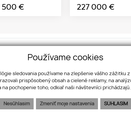
3 500
€
227 000
€
kt na nás:
So
Používame cookies
OUP s. r. o.
Fa
ova 4
Yo
ológie sledovania používame na zlepšenie vášho zážitku z
 Bratislava - mestská časť Staré Mesto
In
brazovali prispôsobený obsah a cielené reklamy, na analý
Li
21 950 356 356
a na pochopenie toho, odkiaľ naši návštevníci prichádzajú
info@jkvreal.sk
Nesúhlasím
Zmeniť moje nastavenia
SÚHLASÍM
PREDAJ
KÚPA
KARIÉRA
BLOG
KONTAKT
GDPR