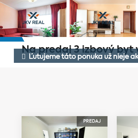
Na predaj 3 izbový byt 
Ľutujeme táto ponuka už nieje ak
PREDAJ