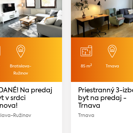
2
2
Bratislava-
85 m
Trnava
Ružinov
DANÉ! Na predaj
Priestranný 3-iz
yt v srdci
byt na predaj -
inova!
Trnava
slava-Ružinov
Trnava