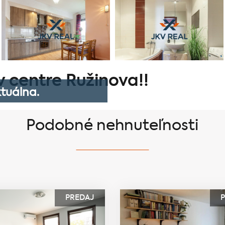
v centre Ružinova!!
tuálna.
Podobné nehnuteľnosti
PREDAJ