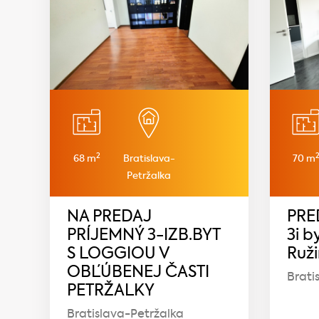
2
68 m
Bratislava-
70 m
Petržalka
NA PREDAJ
PRE
PRÍJEMNÝ 3-IZB.BYT
3i b
S LOGGIOU V
Ruž
OBĽÚBENEJ ČASTI
Brati
PETRŽALKY
Bratislava-Petržalka