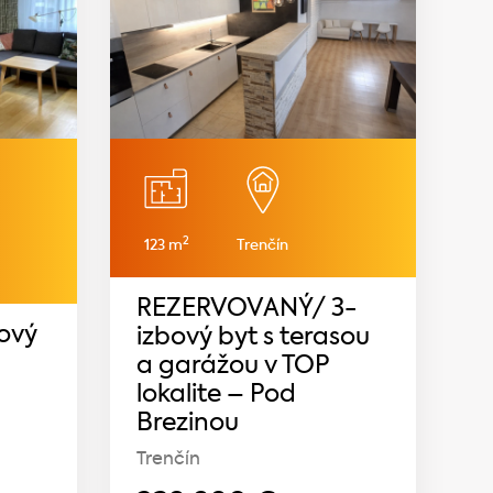
2
123 m
Trenčín
REZERVOVANÝ/ 3-
bový
izbový byt s terasou
a garážou v TOP
lokalite – Pod
Brezinou
Trenčín