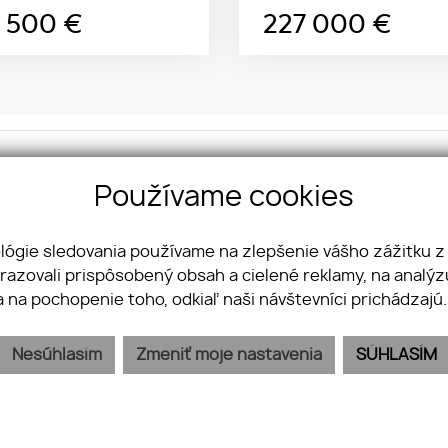
3 500
€
227 000
€
kt na nás:
So
Používame cookies
OUP s. r. o.
Fa
ova 4
Yo
ológie sledovania používame na zlepšenie vášho zážitku z
 Bratislava - mestská časť Staré Mesto
In
brazovali prispôsobený obsah a cielené reklamy, na analý
Li
21 950 356 356
a na pochopenie toho, odkiaľ naši návštevníci prichádzajú
info@jkvreal.sk
Nesúhlasím
Zmeniť moje nastavenia
SÚHLASÍM
PREDAJ
KÚPA
KARIÉRA
BLOG
KONTAKT
GDPR