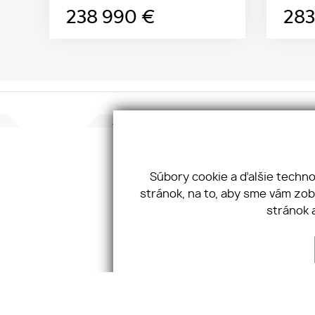
238 990
€
28
Konta
JKV GR
Taller
Súbory cookie a ďalšie techn
811 02
stránok, na to, aby sme vám zo
Tel:
+4
stránok 
Email:
O SPOLOČNOSTI
NEHNUTEĽNOSTÍ
SLUŽBY
COOKIES