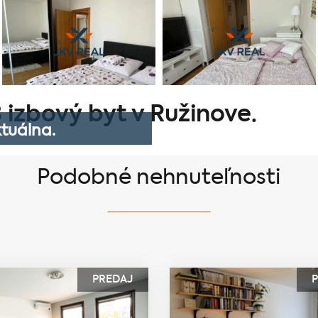
 izbový byt v Ružinove.
tuálna.
Podobné nehnuteľnosti
PREDAJ