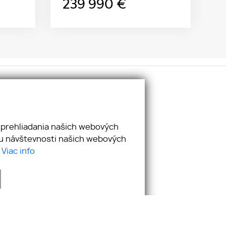
239 990
€
ciálne siete:
cebook
utube
 prehliadania našich webových
stagram
zu návštevnosti našich webových
nkedIn
.
Viac info
webdesign
|
webex.digital