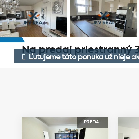
Na predaj priestranný 3
Ľutujeme táto ponuka už nieje ak
PREDAJ