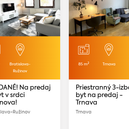
2
2
Bratislava-
85 m
Trnava
Ružinov
DANÉ! Na predaj
Priestranný 3-iz
yt v srdci
byt na predaj -
inova!
Trnava
slava-Ružinov
Trnava