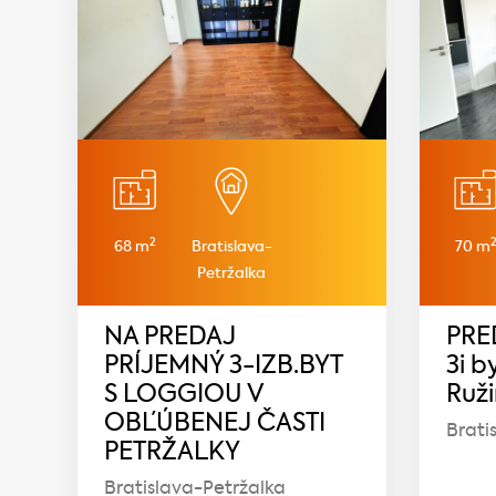
2
68 m
Bratislava-
70 m
Petržalka
NA PREDAJ
PRE
PRÍJEMNÝ 3-IZB.BYT
3i b
S LOGGIOU V
Ruž
OBĽÚBENEJ ČASTI
Brati
PETRŽALKY
Bratislava-Petržalka