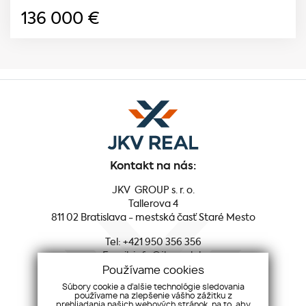
136 000
€
Kontakt na nás:
JKV GROUP s. r. o.
Tallerova 4
811 02 Bratislava - mestská časť Staré Mesto
Tel:
+421 950 356 356
Email:
info@jkvreal.sk
Používame cookies
Sociálne siete:
Súbory cookie a ďalšie technológie sledovania
používame na zlepšenie vášho zážitku z
prehliadania našich webových stránok, na to, aby