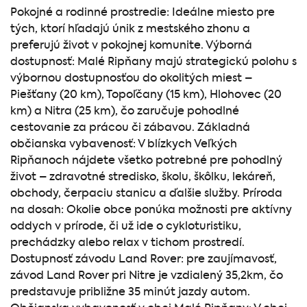
Pokojné a rodinné prostredie: Ideálne miesto pre
tých, ktorí hľadajú únik z mestského zhonu a
preferujú život v pokojnej komunite. Výborná
dostupnosť: Malé Ripňany majú strategickú polohu s
výbornou dostupnosťou do okolitých miest –
Piešťany (20 km), Topoľčany (15 km), Hlohovec (20
km) a Nitra (25 km), čo zaručuje pohodlné
cestovanie za prácou či zábavou. Základná
občianska vybavenosť: V blízkych Veľkých
Ripňanoch nájdete všetko potrebné pre pohodlný
život – zdravotné stredisko, školu, škôlku, lekáreň,
obchody, čerpaciu stanicu a ďalšie služby. Príroda
na dosah: Okolie obce ponúka možnosti pre aktívny
oddych v prírode, či už ide o cykloturistiku,
prechádzky alebo relax v tichom prostredí.
Dostupnosť závodu Land Rover: pre zaujímavosť,
závod Land Rover pri Nitre je vzdialený 35,2km, čo
predstavuje približne 35 minút jazdy autom.