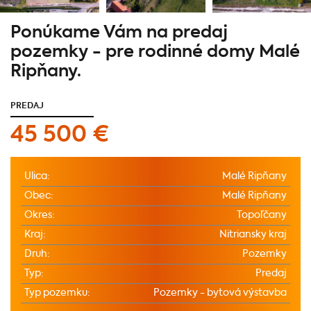
Ponúkame Vám na predaj
pozemky - pre rodinné domy Malé
Ripňany.
PREDAJ
45 500 €
Ulica:
Malé Ripňany
Obec:
Malé Ripňany
Okres:
Topoľčany
Kraj:
Nitriansky kraj
Druh:
Pozemky
Typ:
Predaj
Typ pozemku:
Pozemky - bytová výstavba