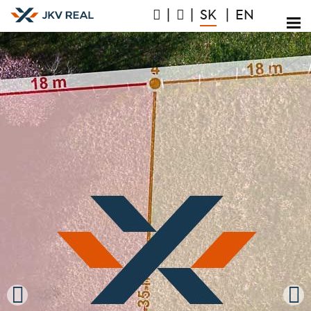
|
|
SK
|
EN