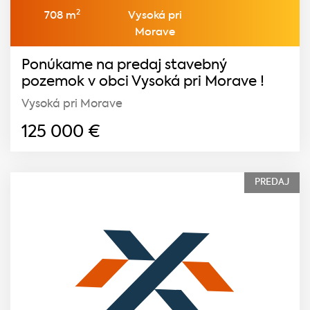
2
708 m
Vysoká pri
Morave
Ponúkame na predaj stavebný
pozemok v obci Vysoká pri Morave !
Vysoká pri Morave
125 000
€
PREDAJ