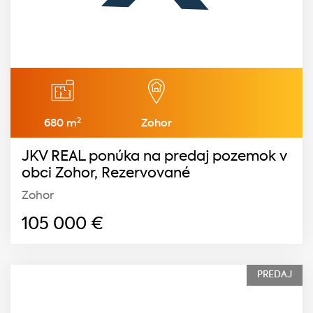
2
680 m
Zohor
JKV REAL ponúka na predaj pozemok v
obci Zohor, Rezervované
Zohor
105 000
€
PREDAJ