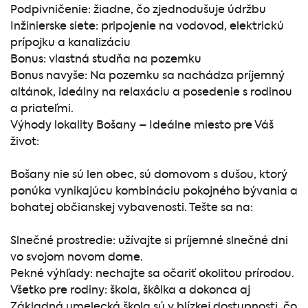
Podpivničenie: žiadne, čo zjednodušuje údržbu
Inžinierske siete: pripojenie na vodovod, elektrickú
prípojku a kanalizáciu
Bonus: vlastná studňa na pozemku
Bonus navyše: Na pozemku sa nachádza príjemný
altánok, ideálny na relaxáciu a posedenie s rodinou
a priateľmi.
Výhody lokality Bošany – Ideálne miesto pre Váš
život:
Bošany nie sú len obec, sú domovom s dušou, ktorý
ponúka vynikajúcu kombináciu pokojného bývania a
bohatej občianskej vybavenosti. Tešte sa na:
Slnečné prostredie: užívajte si príjemné slnečné dni
vo svojom novom dome.
Pekné výhľady: nechajte sa očariť okolitou prírodou.
Všetko pre rodiny: škola, škôlka a dokonca aj
Základná umelecká škola sú v blízkej dostupnosti, čo