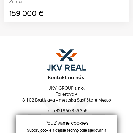
Žilina
159 000
€
Kontakt na nás:
JKV GROUP s. r. o.
Tallerova 4
811 02 Bratislava - mestská časť Staré Mesto
Tel:
+421 950 356 356
Email:
info@jkvreal.sk
Používame cookies
Sociálne siete:
Súbory cookie a ďalšie technológie sledovania