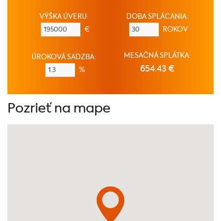
VÝŠKA ÚVERU:
DOBA SPLÁCANIA:
€
ROKOV
MESAČNÁ SPLÁTKA:
ÚROKOVÁ SADZBA:
654.43 €
%
Pozrieť na mape