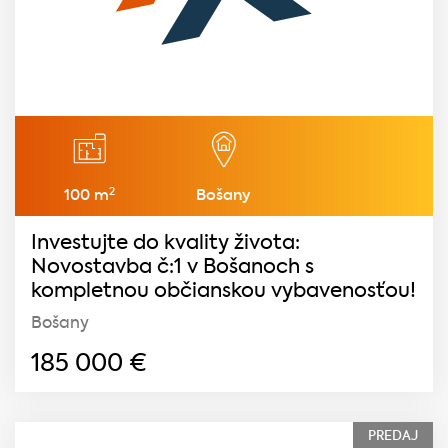
2
100 m
Bošany
Investujte do kvality života:
Novostavba č:1 v Bošanoch s
kompletnou občianskou vybavenosťou!
Bošany
185 000
€
PREDAJ