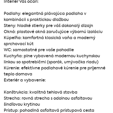
Interiér Vás očarí:
Podlahy: elegantná plávajúca podlaha v
kombinácii s praktickou dlažbou
Steny: hladké stierky pre váš dokonalý dizajn
Okná: plastové okná zaručujúce výbornú izoláciu
Kúpeľňa: komfortná klasická vaňa a moderný
sprchovací kút
WC: samostatné pre vaše pohodlie
Kuchyňa: plne vybavená modernou kuchynskou
linkou so spotrebičmi (sporák, umývačka riadu)
Kúrenie: efektívne podlahové kúrenie pre príjemné
teplo domova
Exteriér a vybavenie:
Konštrukcia: kvalitná tehlová stavba
Strecha: rovná strecha s odolnou asfaltovou
šindľovou krytinou
Prístup: pohodlná asfaltová prístupová cesta