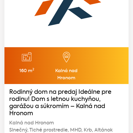
2
160 m
Kalná nad
Hronom
Rodinný dom na predaj Ideálne pre
rodinu! Dom s letnou kuchyňou,
garážou a súkromím – Kalná nad
Hronom
Kalná nad Hronom
Slnečný, Tiché prostredie, MHD, Krb, Altánok