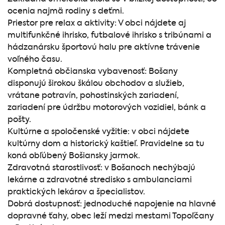
ocenia najmä rodiny s deťmi.
Priestor pre relax a aktivity: V obci nájdete aj
multifunkčné ihrisko, futbalové ihrisko s tribúnami a
hádzanársku športovú halu pre aktívne trávenie
voľného času.
Kompletná občianska vybavenosť: Bošany
disponujú širokou škálou obchodov a služieb,
vrátane potravín, pohostinských zariadení,
zariadení pre údržbu motorových vozidiel, bánk a
pošty.
Kultúrne a spoločenské vyžitie: v obci nájdete
kultúrny dom a historický kaštieľ. Pravidelne sa tu
koná obľúbený Bošiansky jarmok.
Zdravotná starostlivosť: v Bošanoch nechýbajú
lekárne a zdravotné stredisko s ambulanciami
praktických lekárov a špecialistov.
Dobrá dostupnosť: jednoduché napojenie na hlavné
dopravné ťahy, obec leží medzi mestami Topoľčany