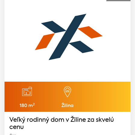
2
180 m
Žilina
Veľký rodinný dom v Žiline za skvelú
cenu