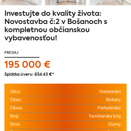
Investujte do kvality života:
Novostavba č:2 v Bošanoch s
kompletnou občianskou
vybavenosťou!
PREDAJ
195 000 €
Splátka úveru:
654.43 €
*
Ulica:
Garbiarska
Obec:
Bošany
Okres:
Partizánske
Kraj:
Trenčiansky kraj
Druh:
Domy