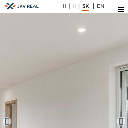
|
|
SK
|
EN