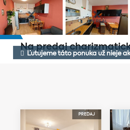
Na predaj charizmatický
Ľutujeme táto ponuka už nieje ak
PREDAJ