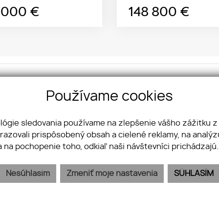
 000
€
148 800
€
kt na nás:
So
Používame cookies
OUP s. r. o.
Fa
ova 4
Yo
ológie sledovania používame na zlepšenie vášho zážitku z
 Bratislava - mestská časť Staré Mesto
In
brazovali prispôsobený obsah a cielené reklamy, na analý
Li
21 950 356 356
a na pochopenie toho, odkiaľ naši návštevníci prichádzajú
info@jkvreal.sk
Nesúhlasím
Zmeniť moje nastavenia
SÚHLASÍM
PREDAJ
KÚPA
KARIÉRA
BLOG
KONTAKT
GDPR