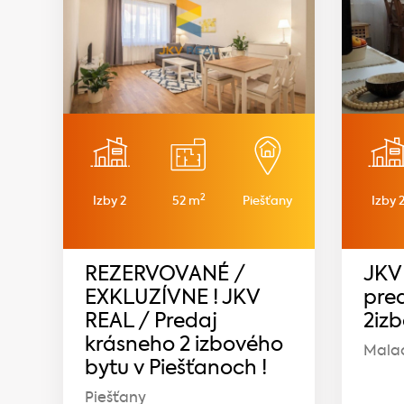
2
Izby 2
52 m
Piešťany
Izby 
REZERVOVANÉ /
JKV
EXKLUZÍVNE ! JKV
pre
REAL / Predaj
2iz
krásneho 2 izbového
Mala
bytu v Piešťanoch !
Piešťany