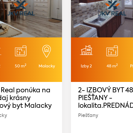
2
2
2
50 m
Malacky
Izby 2
48 m
P
 Real ponúka na
2- IZBOVÝ BYT 4
daj krásny
PIEŠŤANY -
bový byt Malacky
lokalita.PREDNÁ
cky
Piešťany