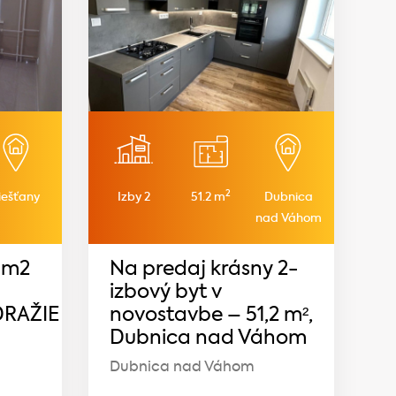
2
iešťany
Izby 2
51.2 m
Dubnica
nad Váhom
8m2
Na predaj krásny 2-
izbový byt v
DRAŽIE
novostavbe – 51,2 m²,
Dubnica nad Váhom
Dubnica nad Váhom