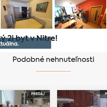
 2i byt v Nitre!
tuálna.
Podobné nehnuteľnosti
PREDAJ