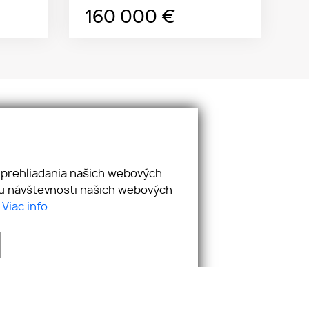
160 000
€
ciálne siete:
cebook
utube
 prehliadania našich webových
stagram
zu návštevnosti našich webových
nkedIn
.
Viac info
webdesign
|
webex.digital