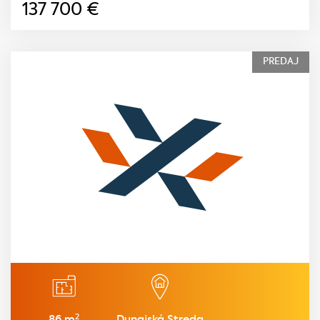
137 700
€
PREDAJ
2