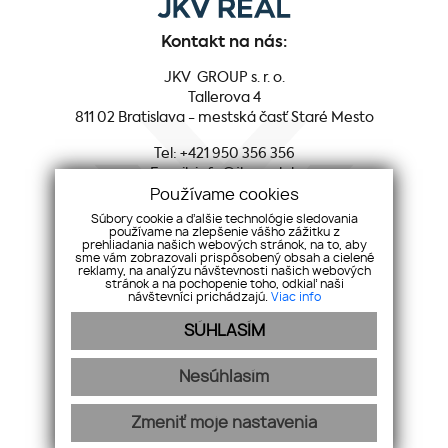
Kontakt na nás:
JKV GROUP s. r. o.
Tallerova 4
811 02 Bratislava - mestská časť Staré Mesto
Tel:
+421 950 356 356
Email:
info@jkvreal.sk
Používame cookies
Sociálne siete:
Súbory cookie a ďalšie technológie sledovania
používame na zlepšenie vášho zážitku z
prehliadania našich webových stránok, na to, aby
Facebook
sme vám zobrazovali prispôsobený obsah a cielené
reklamy, na analýzu návštevnosti našich webových
Youtube
stránok a na pochopenie toho, odkiaľ naši
Instagram
návštevníci prichádzajú.
Viac info
LinkedIn
SÚHLASÍM
Nesúhlasím
O SPOLOČNOSTI
NEHNUTEĽNOSTÍ
SLUŽBY
PREDAJ
KÚPA
KARIÉRA
BLOG
KONTAKT
GDPR
COOKIES
Zmeniť moje nastavenia
webdesign
|
webex.digital