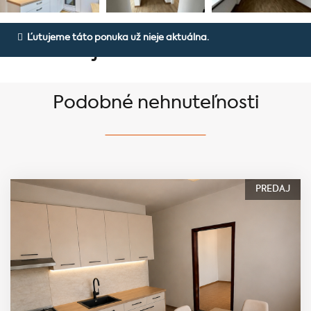
Priestranný 4 izbový byt po
Ľutujeme táto ponuka už nieje aktuálna.
čiastočnej rekonštrukcií!
Podobné nehnuteľnosti
PREDAJ