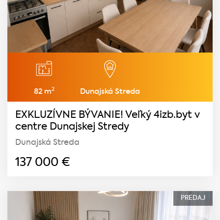
2
82 m
Dunajská Streda
EXKLUZÍVNE BÝVANIE! Veľký 4izb.byt v
centre Dunajskej Stredy
Dunajská Streda
137 000
€
PREDAJ