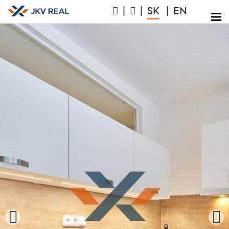
|
|
SK
|
EN