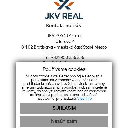
Kontakt na nás:
JKV GROUP s. r. o.
Tallerova 4
811 02 Bratislava - mestská časť Staré Mesto
Tel:
+421 950 356 356
Email:
info@jkvreal.sk
Používame cookies
Sociálne siete:
Súbory cookie a ďalšie technológie sledovania
používame na zlepšenie vášho zážitku z
prehliadania našich webových stránok, na to, aby
Facebook
sme vám zobrazovali prispôsobený obsah a cielené
reklamy, na analýzu návštevnosti našich webových
Youtube
stránok a na pochopenie toho, odkiaľ naši
Instagram
návštevníci prichádzajú.
Viac info
LinkedIn
SÚHLASÍM
Nesúhlasím
O SPOLOČNOSTI
NEHNUTEĽNOSTÍ
SLUŽBY
PREDAJ
KÚPA
KARIÉRA
BLOG
KONTAKT
GDPR
COOKIES