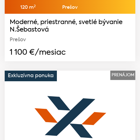
2
120 m
Prešov
Moderné, priestranné, svetlé bývanie
N.Šebastová
Prešov
1 100
€/mesiac
PRENÁJOM
Exkluzívna ponuka