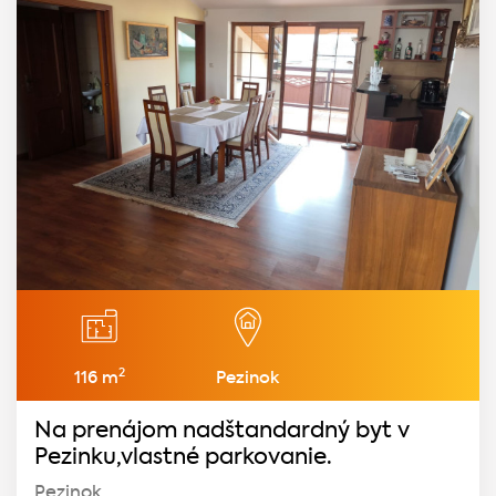
2
116 m
Pezinok
Na prenájom nadštandardný byt v
Pezinku,vlastné parkovanie.
Pezinok