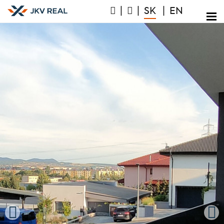
|
|
SK
|
EN