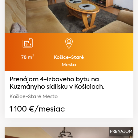
2
78 m
Košice-Staré
Mesto
Prenájom 4-izboveho bytu na
Kuzmányho sídlisku v Košiciach.
Košice-Staré Mesto
1 100
€/mesiac
PRENÁJOM