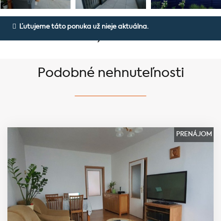
Rezervovaný 4 izbový byt v
Ľutujeme táto ponuka už nieje aktuálna.
novostavbe RD, Sídl. 3
Podobné nehnuteľnosti
PRENÁJOM