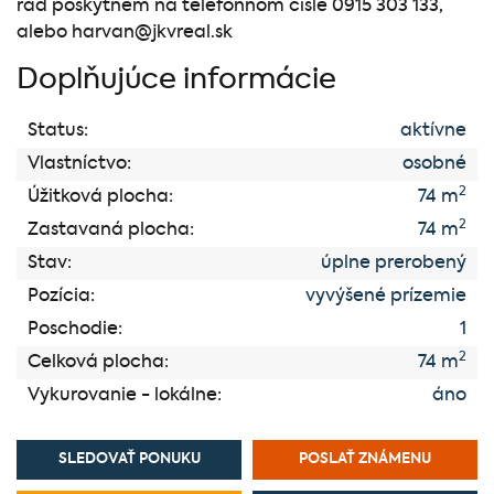
rád poskytnem na telefónnom čísle 0915 303 133,
alebo harvan@jkvreal.sk
Doplňujúce informácie
Status:
aktívne
Vlastníctvo:
osobné
2
Úžitková plocha:
74 m
2
Zastavaná plocha:
74 m
Stav:
úplne prerobený
Pozícia:
vyvýšené prízemie
Poschodie:
1
2
Celková plocha:
74 m
Vykurovanie - lokálne:
áno
SLEDOVAŤ PONUKU
POSLAŤ ZNÁMENU