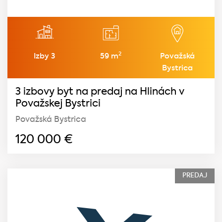
2
Izby 3
59 m
Považská
Bystrica
3 izbovy byt na predaj na Hlinách v
Považskej Bystrici
Považská Bystrica
120 000
€
PREDAJ