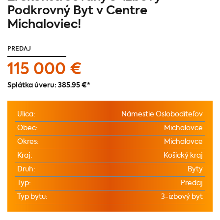
Podkrovný Byt v Centre
Michaloviec!
PREDAJ
115 000 €
Splátka úveru:
385.95 €
*
Ulica:
Námestie Osloboditeľov
Obec:
Michalovce
Okres:
Michalovce
Kraj:
Košický kraj
Druh:
Byty
Typ:
Predaj
Typ bytu:
3-izbový byt