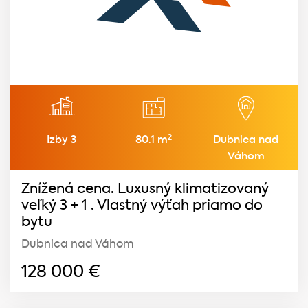
2
Izby 3
80.1 m
Dubnica nad
Váhom
Znížená cena. Luxusný klimatizovaný
veľký 3 + 1 . Vlastný výťah priamo do
bytu
Dubnica nad Váhom
128 000
€