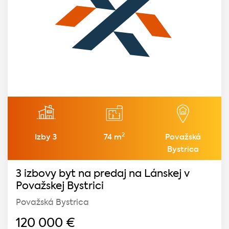
2
Izby 3
74 m
Považská
Bystrica
3 izbovy byt na predaj na Lánskej v
Považskej Bystrici
Považská Bystrica
120 000
€