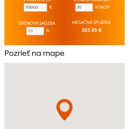
€
ROKOV
MESAČNÁ SPLÁTKA:
ÚROKOVÁ SADZBA:
385.95 €
%
Pozrieť na mape