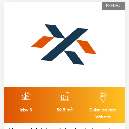
PREDAJ
2
Izby 3
59.5 m
Dubnica nad
Váhom