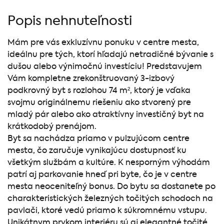
Popis nehnuteľnosti
Mám pre vás exkluzívnu ponuku v centre mesta,
ideálnu pre tých, ktorí hľadajú netradičné bývanie s
dušou alebo výnimočnú investíciu! Predstavujem
Vám kompletne zrekonštruovaný 3-izbový
podkrovný byt s rozlohou 74 m², ktorý je vďaka
svojmu originálnemu riešeniu ako stvorený pre
mladý pár alebo ako atraktívny investičný byt na
krátkodobý prenájom.
Byt sa nachádza priamo v pulzujúcom centre
mesta, čo zaručuje vynikajúcu dostupnosť ku
všetkým službám a kultúre. K nesporným výhodám
patrí aj parkovanie hneď pri byte, čo je v centre
mesta neoceniteľný bonus. Do bytu sa dostanete po
charakteristických železných točitých schodoch na
pavlači, ktoré vedú priamo k súkromnému vstupu.
Unikátnym prvkom interiéru sú aj elegantné točité