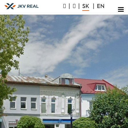
|
|
SK
|
EN