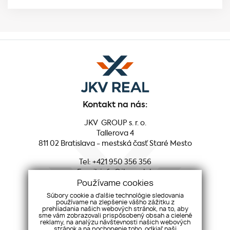
Kontakt na nás:
JKV GROUP s. r. o.
Tallerova 4
811 02 Bratislava - mestská časť Staré Mesto
Tel:
+421 950 356 356
Email:
info@jkvreal.sk
Používame cookies
Sociálne siete:
Súbory cookie a ďalšie technológie sledovania
používame na zlepšenie vášho zážitku z
prehliadania našich webových stránok, na to, aby
Facebook
sme vám zobrazovali prispôsobený obsah a cielené
Youtube
reklamy, na analýzu návštevnosti našich webových
stránok a na pochopenie toho, odkiaľ naši