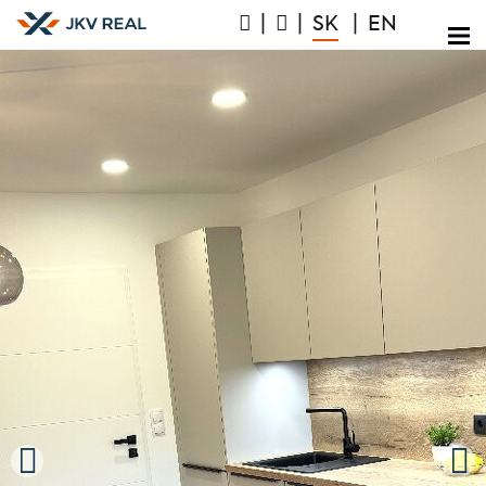
|
|
SK
|
EN