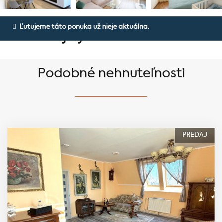
Na predaj moderný 2 izbový byt v
Ľutujeme táto ponuka už nieje aktuálna.
Považskej Bystrici
Podobné nehnuteľnosti
PREDAJ