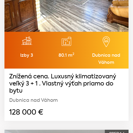
2
Izby 3
80.1 m
Dubnica nad
Váhom
Znížená cena. Luxusný klimatizovaný
veľký 3 + 1 . Vlastný výťah priamo do
bytu
Dubnica nad Váhom
128 000
€