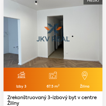
PREDAJ
2
Izby 3
67.5 m
Žilina
Zrekonštruovaný 3-izbový byt v centre
Žiliny