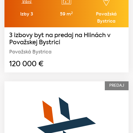
2
Izby 3
59 m
Považská
Bystrica
3 izbovy byt na predaj na Hlinách v
Považskej Bystrici
Považská Bystrica
120 000
€
PREDAJ