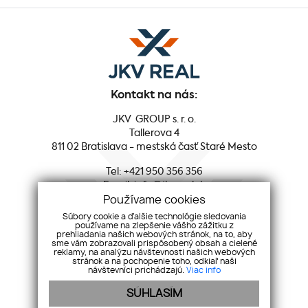
Kontakt na nás:
JKV GROUP s. r. o.
Tallerova 4
811 02 Bratislava - mestská časť Staré Mesto
Tel:
+421 950 356 356
Email:
info@jkvreal.sk
Používame cookies
Sociálne siete:
Súbory cookie a ďalšie technológie sledovania
používame na zlepšenie vášho zážitku z
prehliadania našich webových stránok, na to, aby
Facebook
sme vám zobrazovali prispôsobený obsah a cielené
reklamy, na analýzu návštevnosti našich webových
Youtube
stránok a na pochopenie toho, odkiaľ naši
Instagram
návštevníci prichádzajú.
Viac info
LinkedIn
SÚHLASÍM