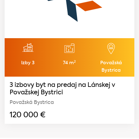
2
Izby 3
74 m
Považská
Bystrica
3 izbovy byt na predaj na Lánskej v
Považskej Bystrici
Považská Bystrica
120 000
€