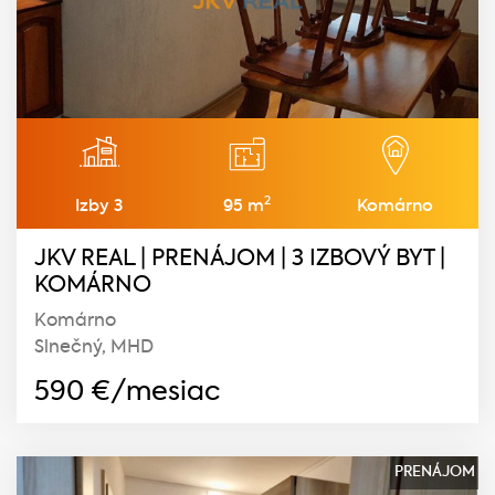
2
Izby 3
95 m
Komárno
JKV REAL | PRENÁJOM | 3 IZBOVÝ BYT |
KOMÁRNO
Komárno
Slnečný, MHD
590
€/mesiac
PRENÁJOM