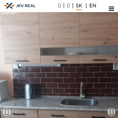
|
|
SK
|
EN