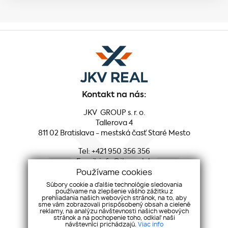
Kontakt na nás:
JKV GROUP s. r. o.
Tallerova 4
811 02 Bratislava - mestská časť Staré Mesto
Tel:
+421 950 356 356
Email:
info@jkvreal.sk
Používame cookies
Sociálne siete:
Súbory cookie a ďalšie technológie sledovania
používame na zlepšenie vášho zážitku z
prehliadania našich webových stránok, na to, aby
Facebook
sme vám zobrazovali prispôsobený obsah a cielené
reklamy, na analýzu návštevnosti našich webových
Youtube
stránok a na pochopenie toho, odkiaľ naši
Instagram
návštevníci prichádzajú.
Viac info