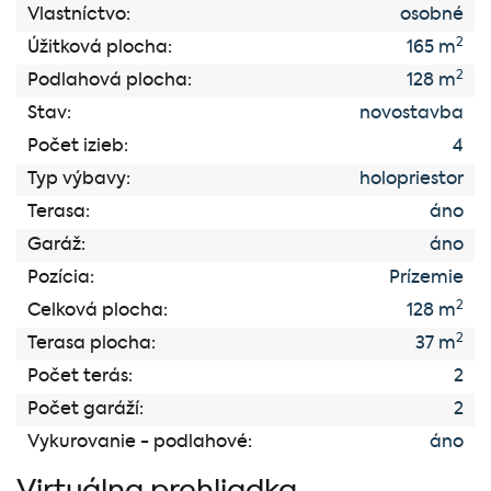
Vlastníctvo:
osobné
2
Úžitková plocha:
165 m
2
Podlahová plocha:
128 m
Stav:
novostavba
Počet izieb:
4
Typ výbavy:
holopriestor
Terasa:
áno
Garáž:
áno
Pozícia:
Prízemie
2
Celková plocha:
128 m
2
Terasa plocha:
37 m
Počet terás:
2
Počet garáží:
2
Vykurovanie - podlahové:
áno