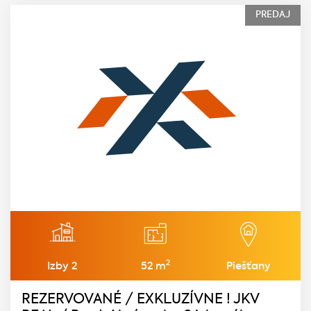
PREDAJ
2
Izby 2
52 m
Piešťany
REZERVOVANÉ / EXKLUZÍVNE ! JKV