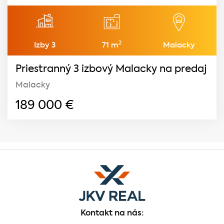
2
Izby 3
71 m
Malacky
Priestranný 3 izbový Malacky na predaj
Malacky
189 000
€
Kontakt na nás: