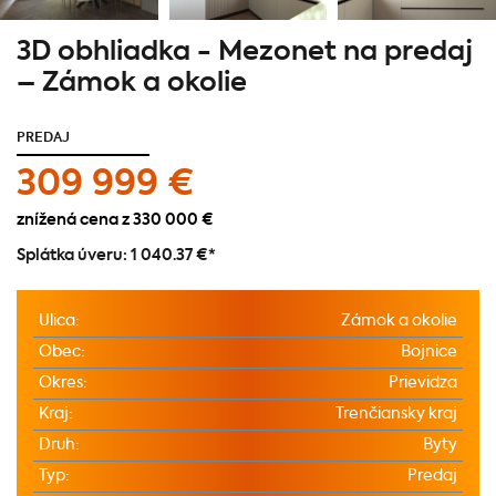
3D obhliadka - Mezonet na predaj
– Zámok a okolie
PREDAJ
309 999 €
znížená cena z 330 000 €
Splátka úveru:
1 040.37 €
*
Ulica:
Zámok a okolie
Obec:
Bojnice
Okres:
Prievidza
Kraj:
Trenčiansky kraj
Druh:
Byty
Typ:
Predaj