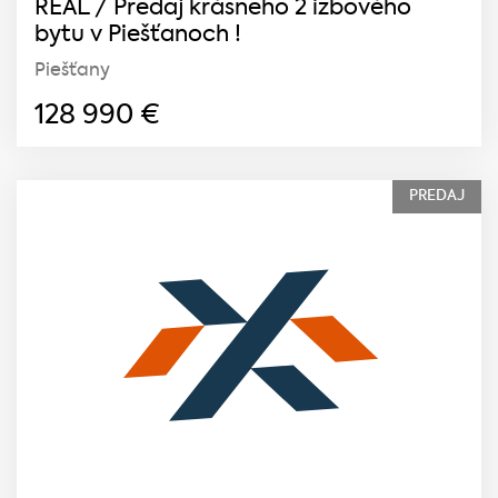
REAL / Predaj krásneho 2 izbového
bytu v Piešťanoch !
Piešťany
128 990
€
PREDAJ