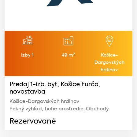
2
Izby 1
49 m
Košice-
Dargovských
hrdinov
Predaj 1-izb. byt, Košice Furča,
novostavba
Košice-Dargovských hrdinov
Pekný výhľad, Tiché prostredie, Obchody
Rezervované