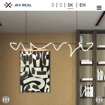
|
|
SK
|
EN