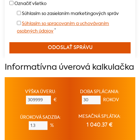
Označiť všetko
Súhlasím so zasielaním marketingových správ
Súhlasím so spracovaním a uchovávaním
*
osobných údajov
Informatívna úverová kalkulačka
VÝŠKA ÚVERU:
DOBA SPLÁCANIA:
€
ROKOV
MESAČNÁ SPLÁTKA:
ÚROKOVÁ SADZBA:
1 040.37 €
%