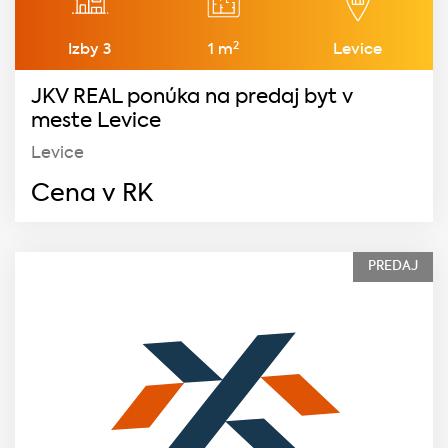
2
Izby 3
1 m
Levice
JKV REAL ponúka na predaj byt v
meste Levice
Levice
Cena v RK
PREDAJ