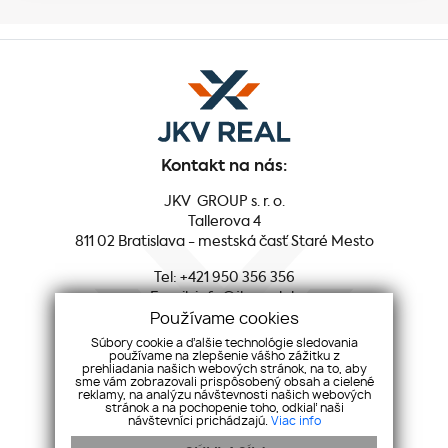
Kontakt na nás:
JKV GROUP s. r. o.
Tallerova 4
811 02 Bratislava - mestská časť Staré Mesto
Tel:
+421 950 356 356
Email:
info@jkvreal.sk
Používame cookies
Sociálne siete:
Súbory cookie a ďalšie technológie sledovania
používame na zlepšenie vášho zážitku z
prehliadania našich webových stránok, na to, aby
Facebook
sme vám zobrazovali prispôsobený obsah a cielené
reklamy, na analýzu návštevnosti našich webových
Youtube
stránok a na pochopenie toho, odkiaľ naši
Instagram
návštevníci prichádzajú.
Viac info
LinkedIn