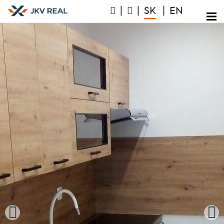
|
|
SK
|
EN