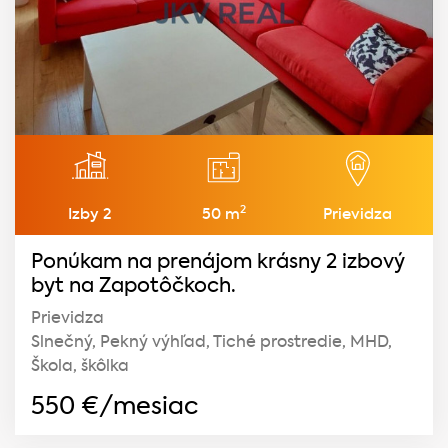
2
Izby 2
50 m
Prievidza
Ponúkam na prenájom krásny 2 izbový
byt na Zapotôčkoch.
Prievidza
Slnečný, Pekný výhľad, Tiché prostredie, MHD,
Škola, škôlka
550
€/mesiac