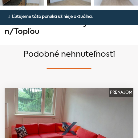
Prenájom 2-izbového
Ľutujeme táto ponuka už nieje aktuálna.
zrekonštruovaného bytu - Vranov
n/Topľou
Podobné nehnuteľnosti
PRENÁJOM