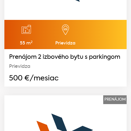
2
55 m
Prievidza
Prenájom 2 izbového bytu s parkingom
Prievidza
500
€/mesiac
PRENÁJOM