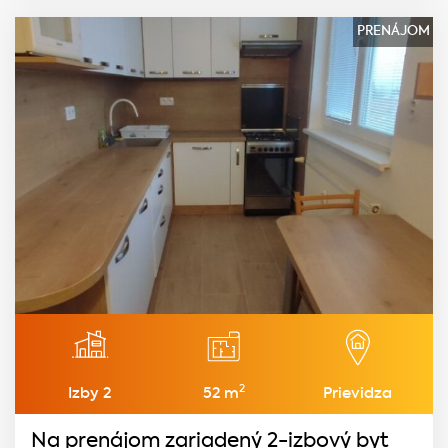
PRENÁJOM
2
Izby 2
52 m
Prievidza
Na prenájom zariadený 2-izbový byt