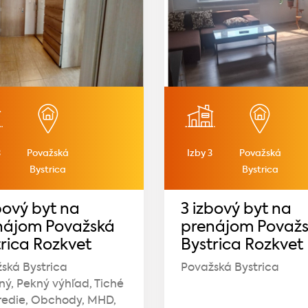
3
Považská
Izby 3
Považská
Bystrica
Bystrica
bový byt na
3 izbový byt na
nájom Považská
prenájom Považ
rica Rozkvet
Bystrica Rozkvet
ská Bystrica
Považská Bystrica
ný, Pekný výhľad, Tiché
redie, Obchody, MHD,