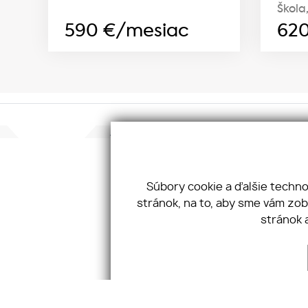
Škola,
590
€/mesiac
62
Konta
JKV GR
Taller
Súbory cookie a ďalšie techn
811 02
stránok, na to, aby sme vám zo
Tel:
+4
stránok 
Email:
O SPOLOČNOSTI
NEHNUTEĽNOSTÍ
SLUŽBY