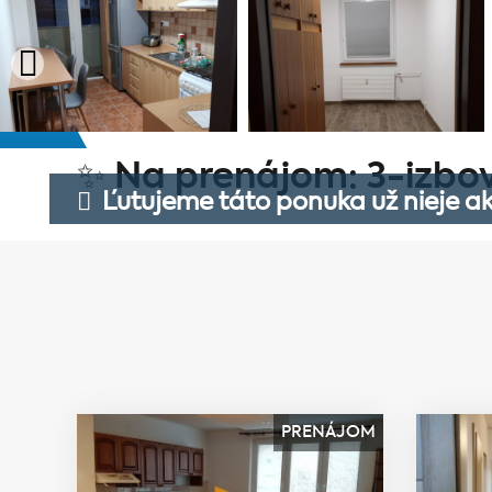
✨ Na prenájom: 3-izbový
Ľutujeme táto ponuka už nieje ak
PRENÁJOM