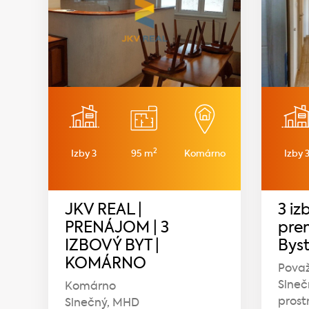
2
Izby 3
95 m
Komárno
Izby 
JKV REAL |
3 iz
PRENÁJOM | 3
pre
IZBOVÝ BYT |
Byst
KOMÁRNO
Považ
Slneč
Komárno
prost
Slnečný, MHD