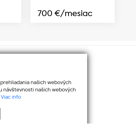
700
€/mesiac
ciálne siete:
cebook
utube
 prehliadania našich webových
stagram
zu návštevnosti našich webových
nkedIn
.
Viac info
webdesign
|
webex.digital