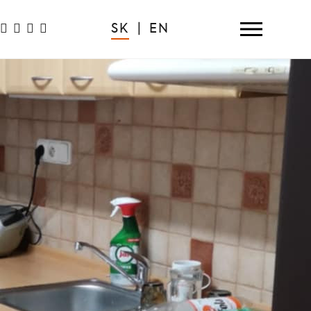
SK
|
EN