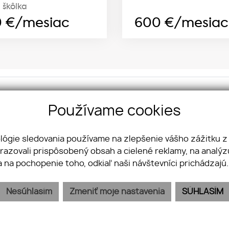
 škôlka
0
€/mesiac
600
€/mesiac
kt na nás:
So
Používame cookies
OUP s. r. o.
Fa
ova 4
Yo
ológie sledovania používame na zlepšenie vášho zážitku z
 Bratislava - mestská časť Staré Mesto
In
brazovali prispôsobený obsah a cielené reklamy, na analý
Li
21 950 356 356
a na pochopenie toho, odkiaľ naši návštevníci prichádzajú
info@jkvreal.sk
Nesúhlasím
Zmeniť moje nastavenia
SÚHLASÍM
PREDAJ
KÚPA
KARIÉRA
BLOG
KONTAKT
GDPR