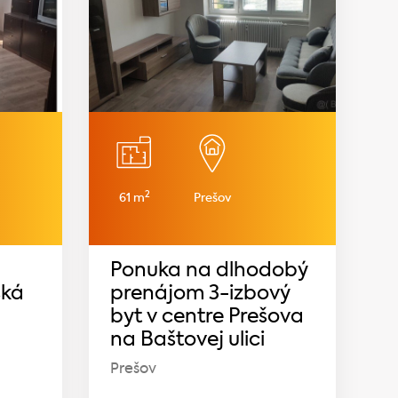
2
61 m
Prešov
Ponuka na dlhodobý
ská
prenájom 3-izbový
byt v centre Prešova
na Baštovej ulici
Prešov