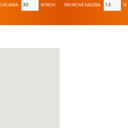
LÁCANIA:
ROKOV
ÚROKOVÁ SADZBA:
%