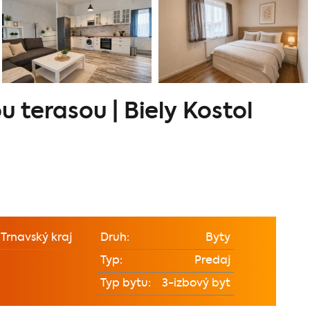
u terasou | Biely Kostol
Trnavský kraj
Druh:
Byty
Typ:
Predaj
Typ bytu:
3-izbový byt