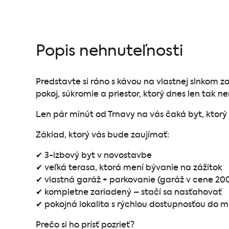
Popis nehnuteľnosti
Predstavte si ráno s kávou na vlastnej slnkom za
pokoj, súkromie a priestor, ktorý dnes len tak n
Len pár minút od Trnavy na vás čaká byt, ktorý s
Základ, ktorý vás bude zaujímať:
✔ 3-izbový byt v novostavbe
✔ veľká terasa, ktorá mení bývanie na zážitok
✔ vlastná garáž + parkovanie (garáž v cene 2
✔ kompletne zariadený – stačí sa nasťahovať
✔ pokojná lokalita s rýchlou dostupnosťou do 
Prečo si ho prísť pozrieť?