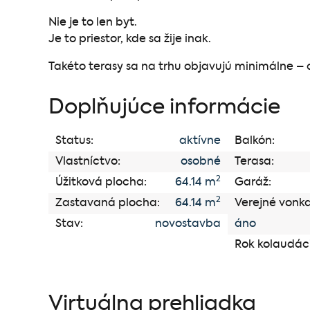
Nie je to len byt.
Je to priestor, kde sa žije inak.
Takéto terasy sa na trhu objavujú minimálne – 
Doplňujúce informácie
Status:
aktívne
Balkón:
Vlastníctvo:
osobné
Terasa:
2
Úžitková plocha:
64.14 m
Garáž:
2
Zastavaná plocha:
64.14 m
Verejné vonka
Stav:
novostavba
áno
Rok kolaudác
Virtuálna prehliadka