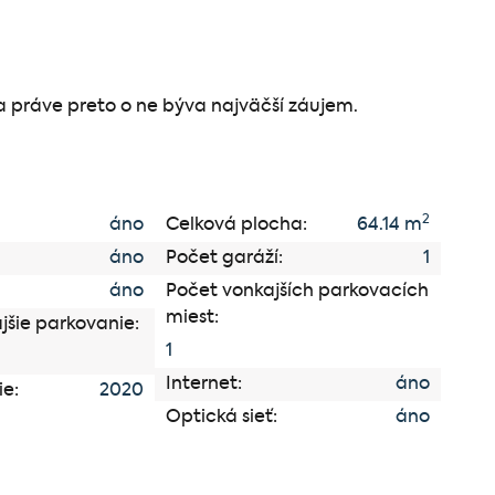
a práve preto o ne býva najväčší záujem.
2
áno
Celková plocha:
64.14 m
áno
Počet garáží:
1
áno
Počet vonkajších parkovacích
miest:
jšie parkovanie:
1
Internet:
áno
ie:
2020
Optická sieť:
áno