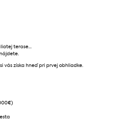
liatej terase…
enájdete.
i vás získa hneď pri prvej obhliadke.
0000€)
mesta