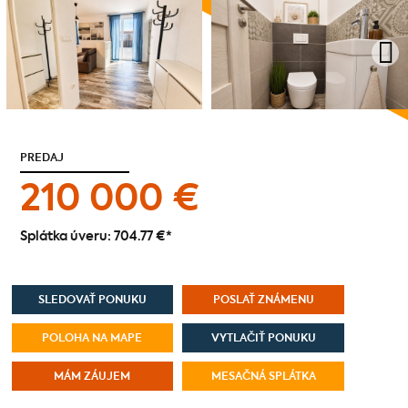
PREDAJ
210 000 €
Splátka úveru:
704.77 €
*
SLEDOVAŤ PONUKU
POSLAŤ ZNÁMENU
POLOHA NA MAPE
VYTLAČIŤ PONUKU
MÁM ZÁUJEM
MESAČNÁ SPLÁTKA