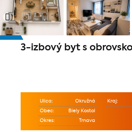
3-izbový byt s obrovsko
Ulica:
Okružná
Kraj:
Obec:
Biely Kostol
Okres:
Trnava