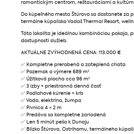
romantickým centrom, reštauráciami a kultúrn
Do kúpeľného mesta Štúrovo sa dostanete za p
termálne kúpalisko Vadaš Thermal Resort, welln
Táto lokalita je ideálnou kombináciou pokoja, 
dostupnosti služieb.
AKTUÁLNE ZVÝHODNENÁ CENA: 113.000 €
✅ Kompletne prerobená a zateplená chata
✅ Pozemok o výmere 689 m²
✅ Úžitková plocha cca 96 m²
✅ 3 izby + priestranná denná časť
✅ Podlahové kúrenie + krb
✅ Voda, elektrina, žumpa
✅ Pivnica 4 × 2 m
✅ Predáva sa kompletne zariadená
✅ Len 5 minút pešo k Dunaju
✅ Blízko Štúrova, Ostrihomu, termálneho kúpali