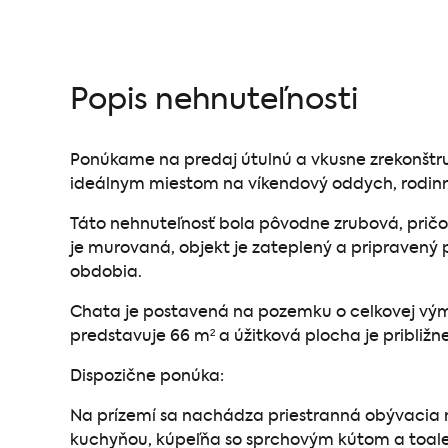
Popis nehnuteľnosti
Ponúkame na predaj útulnú a vkusne zrekonštr
ideálnym miestom na víkendový oddych, rodinné
Táto nehnuteľnosť bola pôvodne zrubová, prič
je murovaná, objekt je zateplený a pripraven
obdobia.
Chata je postavená na pozemku o celkovej vý
predstavuje 66 m² a úžitková plocha je približn
Dispozične ponúka:
Na prízemí sa nachádza priestranná obývacia 
kuchyňou, kúpeľňa so sprchovým kútom a toale