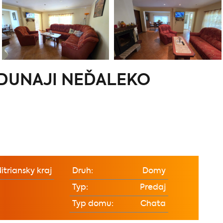
 DUNAJI NEĎALEKO
itriansky kraj
Druh:
Domy
Typ:
Predaj
Typ domu:
Chata