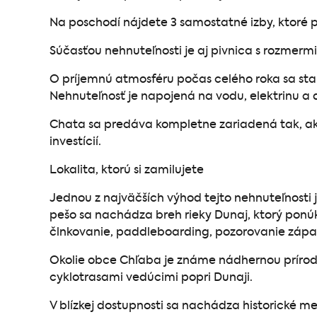
Na poschodí nájdete 3 samostatné izby, ktoré po
Súčasťou nehnuteľnosti je aj pivnica s rozmermi
O príjemnú atmosféru počas celého roka sa sta
Nehnuteľnosť je napojená na vodu, elektrinu a
Chata sa predáva kompletne zariadená tak, ako 
investícií.
Lokalita, ktorú si zamilujete
Jednou z najväčších výhod tejto nehnuteľnosti j
pešo sa nachádza breh rieky Dunaj, ktorý ponú
člnkovanie, paddleboarding, pozorovanie západo
Okolie obce Chľaba je známe nádhernou prírodo
cyklotrasami vedúcimi popri Dunaji.
V blízkej dostupnosti sa nachádza historické m