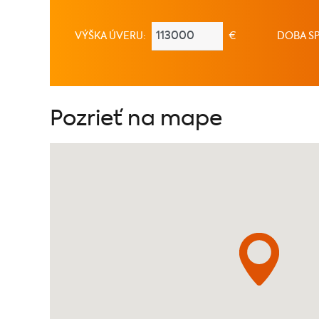
VÝŠKA ÚVERU:
€
DOBA SP
Pozrieť na mape