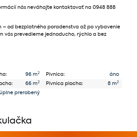
formácií nás neváhajte kontaktovať na 0948 888
 – od bezplatného poradenstva až po vybavenie
m vás prevedieme jednoducho, rýchlo a bez
2
ha:
96 m
Pivnica:
áno
2
2
ocha:
66 m
Pivnica plocha:
8 m
úplne prerobený
kulačka