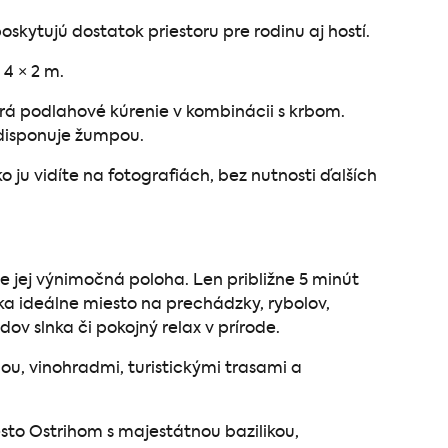
skytujú dostatok priestoru pre rodinu aj hostí.
 4 × 2 m.
rá podlahové kúrenie v kombinácii s krbom.
 disponuje žumpou.
ju vidíte na fotografiách, bez nutnosti ďalších
e jej výnimočná poloha. Len približne 5 minút
ka ideálne miesto na prechádzky, rybolov,
v slnka či pokojný relax v prírode.
u, vinohradmi, turistickými trasami a
esto Ostrihom s majestátnou bazilikou,