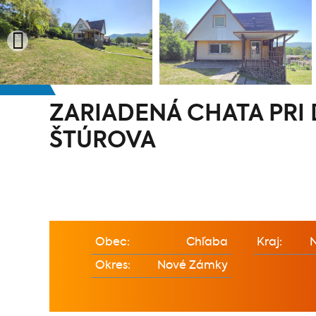
ZARIADENÁ CHATA PRI
ŠTÚROVA
Obec:
Chľaba
Kraj:
N
Okres:
Nové Zámky