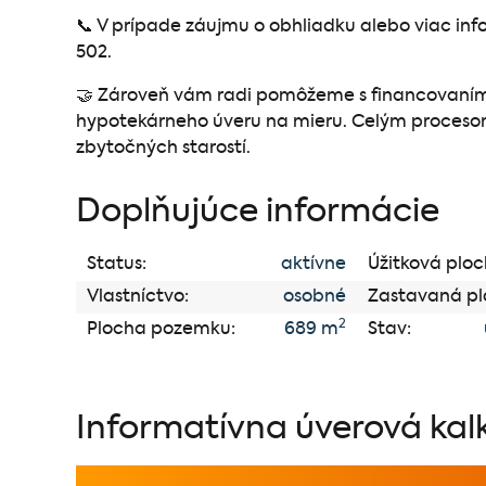
📞 V prípade záujmu o obhliadku alebo viac in
502.
🤝 Zároveň vám radi pomôžeme s financovaním
hypotekárneho úveru na mieru. Celým proceso
zbytočných starostí.
Doplňujúce informácie
Status:
aktívne
Úžitková ploc
Vlastníctvo:
osobné
Zastavaná pl
2
Plocha pozemku:
689 m
Stav:
Informatívna úverová kal