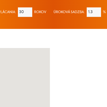
LÁCANIA:
ROKOV
ÚROKOVÁ SADZBA:
%