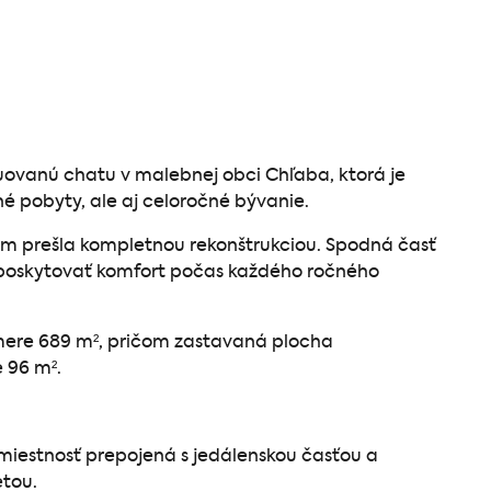
uovanú chatu v malebnej obci Chľaba, ktorá je
 pobyty, ale aj celoročné bývanie.
om prešla kompletnou rekonštrukciou. Spodná časť
ý poskytovať komfort počas každého ročného
mere 689 m², pričom zastavaná plocha
e 96 m².
miestnosť prepojená s jedálenskou časťou a
tou.