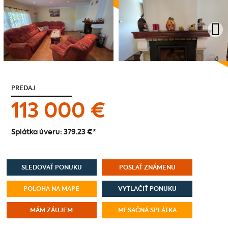
PREDAJ
113 000 €
Splátka úveru:
379.23 €
*
SLEDOVAŤ PONUKU
POSLAŤ ZNÁMENU
POLOHA NA MAPE
VYTLAČIŤ PONUKU
MÁM ZÁUJEM
MESAČNÁ SPLÁTKA