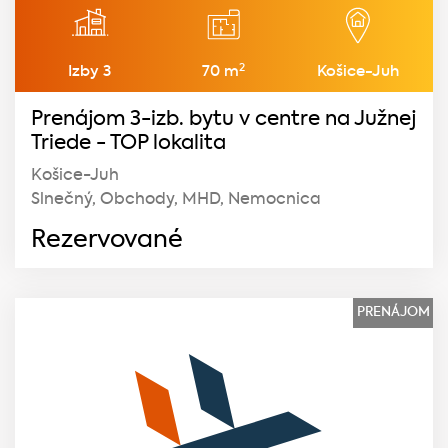
2
Izby 3
70 m
Košice-Juh
Prenájom 3-izb. bytu v centre na Južnej
Triede - TOP lokalita
Košice-Juh
Slnečný, Obchody, MHD, Nemocnica
Rezervované
PRENÁJOM