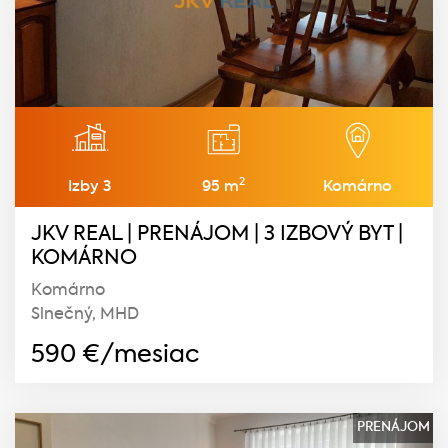
2
Izby 3
95 m
Komárno
JKV REAL | PRENÁJOM | 3 IZBOVÝ BYT |
KOMÁRNO
Komárno
Slnečný, MHD
590
€/mesiac
PRENÁJOM