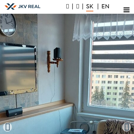
|
|
SK
|
EN