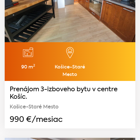
2
90 m
Košice-Staré
Mesto
Prenájom 3-izboveho bytu v centre
Košíc.
Košice-Staré Mesto
990
€/mesiac