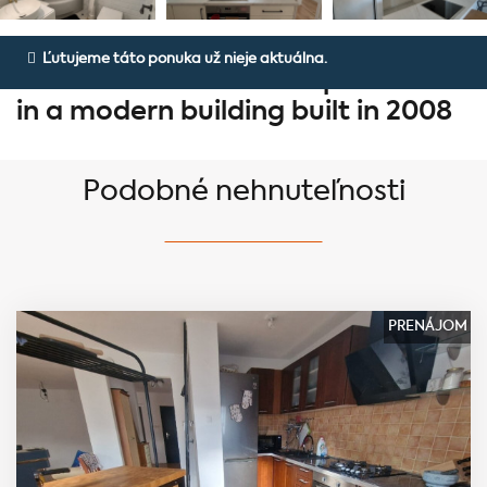
3 izbový byt v modernej stavbe z
Ľutujeme táto ponuka už nieje aktuálna.
roku 2008 - A 3-room apartment
in a modern building built in 2008
Podobné nehnuteľnosti
PRENÁJOM