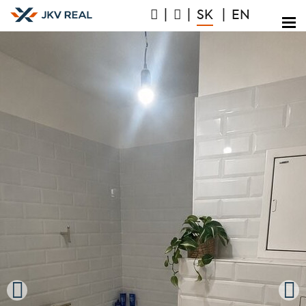
|
|
SK
|
EN