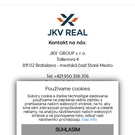
Kontakt na nás:
JKV GROUP s. r. o.
Tallerova 4
811 02 Bratislava - mestská časť Staré Mesto
Tel:
+421 950 356 356
Email:
info@jkvreal.sk
Používame cookies
Sociálne siete:
Súbory cookie a ďalšie technológie sledovania
používame na zlepšenie vášho zážitku z
prehliadania našich webových stránok, na to, aby
Facebook
sme vám zobrazovali prispôsobený obsah a cielené
reklamy, na analýzu návštevnosti našich webových
Youtube
stránok a na pochopenie toho, odkiaľ naši
Instagram
návštevníci prichádzajú.
Viac info
LinkedIn
SÚHLASÍM