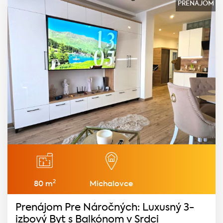
PRENÁJOM
2
80 m
Michalovce
Prenájom Pre Náročných: Luxusný 3-
izbový Byt s Balkónom v Srdci