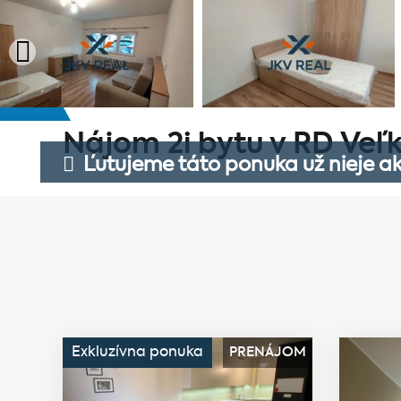
Nájom 2i bytu v RD Veľk
Ľutujeme táto ponuka už nieje ak
Exkluzívna ponuka
PRENÁJOM