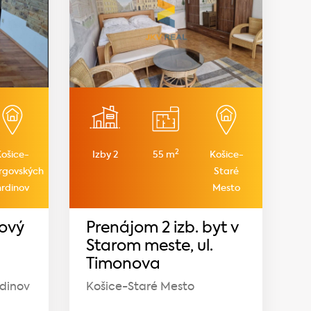
2
Košice-
Izby 2
55 m
Košice-
rgovských
Staré
hrdinov
Mesto
ový
Prenájom 2 izb. byt v
Starom meste, ul.
Timonova
dinov
Košice-Staré Mesto