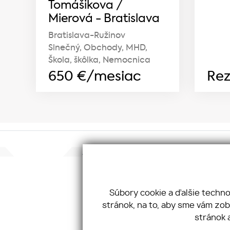
Tomášikova /
Mierová - Bratislava
Bratislava-Ružinov
Slnečný, Obchody, MHD,
Škola, škôlka, Nemocnica
650
€/mesiac
Rez
Konta
JKV GR
Taller
Súbory cookie a ďalšie techn
811 02
stránok, na to, aby sme vám zo
Tel:
+4
stránok 
Email: