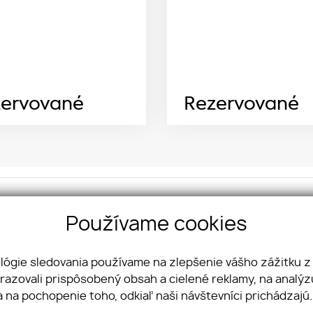
ervované
Rezervované
kt na nás:
So
Používame cookies
OUP s. r. o.
Fa
ova 4
Yo
ológie sledovania používame na zlepšenie vášho zážitku z
 Bratislava - mestská časť Staré Mesto
In
brazovali prispôsobený obsah a cielené reklamy, na analý
Li
21 950 356 356
a na pochopenie toho, odkiaľ naši návštevníci prichádzajú
info@jkvreal.sk