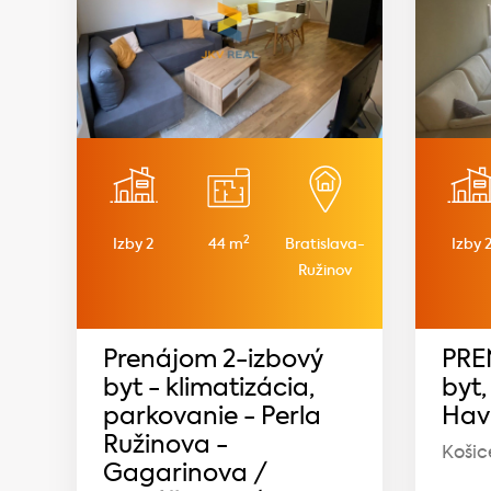
2
Izby 2
44 m
Bratislava-
Izby 
Ružinov
Prenájom 2-izbový
PRE
byt - klimatizácia,
byt,
parkovanie - Perla
Havi
Ružinova -
Košic
Gagarinova /