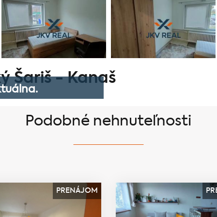
ý Šariš - Kanaš
tuálna.
Podobné nehnuteľnosti
PRENÁJOM
PR