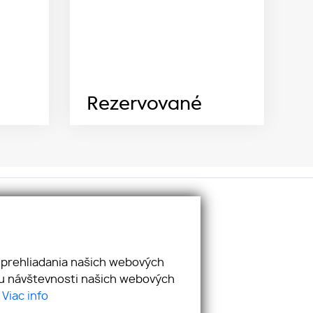
Rezervované
ciálne siete:
cebook
utube
 prehliadania našich webových
stagram
zu návštevnosti našich webových
nkedIn
.
Viac info