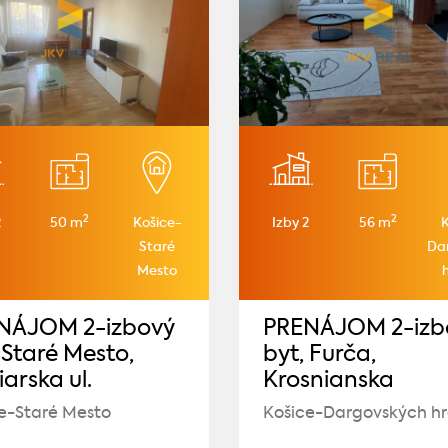
2
2
2
50 m
Košice-
Izby 2
56 m
Staré
Da
Mesto
NÁJOM 2-izbový
PRENÁJOM 2-izb
 Staré Mesto,
byt, Furča,
arska ul.
Krosnianska
e-Staré Mesto
Košice-Dargovských hr